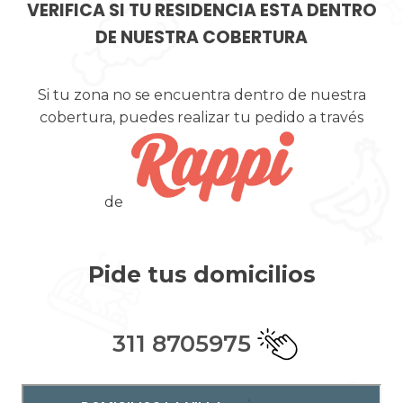
VERIFICA SI TU RESIDENCIA ESTA DENTRO
DE NUESTRA COBERTURA
Si tu zona no se encuentra dentro de nuestra
cobertura, puedes realizar tu pedido a través
de
Pide tus domicilios
311 8705975
pinup azerbaycan
pin up azerbaycan
mostbet kz
mosbet
1 win casino
lucky jet casino
1win bet